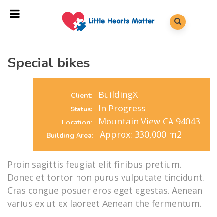
Special bikes
BuildingX
Client:
In Progress
Status:
Mountain View CA 94043
Location:
Approx: 330,000 m2
Building Area:
Proin sagittis feugiat elit finibus pretium.
Donec et tortor non purus vulputate tincidunt.
Cras congue posuer eros eget egestas. Aenean
varius ex ut ex laoreet Aenean the fermentum.